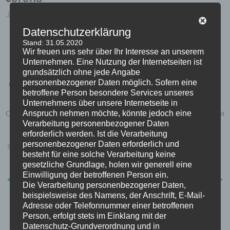
admin
März 23, 2020
Uncategorized
Datenschutzerklärung
Auf Grund der Corona-Pandemie finden
Stand: 31.05.2020
Wir freuen uns sehr über Ihr Interesse an unserem
bis vorerst 31. August 2020
Unternehmen. Eine Nutzung der Internetseiten ist
grundsätzlich ohne jede Angabe
keine Proben oder sonstigen Veranstaltungen vom MGV statt. Es
personenbezogener Daten möglich. Sofern eine
ruhen alle Vereinsaktivitäten. Auch das allseits beliebte Dorffest in
betroffene Person besondere Services unseres
Oesinghausen fällt dieses Jahr leider aus.
Unternehmens über unsere Internetseite in
Anspruch nehmen möchte, könnte jedoch eine
Ob und in welcher Form vielleicht noch Ersatz gefunden wird, bleibt
Verarbeitung personenbezogener Daten
abzuwarten.
erforderlich werden. Ist die Verarbeitung
personenbezogener Daten erforderlich und
Lesezeichen
.
besteht für eine solche Verarbeitung keine
gesetzliche Grundlage, holen wir generell eine
Einwilligung der betroffenen Person ein.
Dorffest 2015
Neue Website…
Die Verarbeitung personenbezogener Daten,
beispielsweise des Namens, der Anschrift, E-Mail-
Adresse oder Telefonnummer einer betroffenen
Person, erfolgt stets im Einklang mit der
Datenschutz-Grundverordnung und in