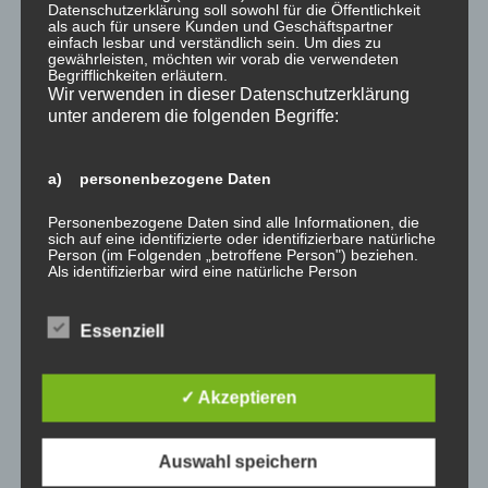
Gemeinsam Singen in der Silberseehalle
Datenschutzerklärung soll sowohl für die Öffentlichkeit
als auch für unsere Kunden und Geschäftspartner
einfach lesbar und verständlich sein. Um dies zu
Offenes Singen Am 26.09.2014 ab 19.00 Uhr wollen wir und alle
gewährleisten, möchten wir vorab die verwendeten
Begrifflichkeiten erläutern.
Gäste mit der Kölsch-Rock-Band Dave Zwieback und ihrem
Wir verwenden in dieser Datenschutzerklärung
Sänger Eddie Leo Schruff, der Deutschen Stimme 2003, in der
unter anderem die folgenden Begriffe:
Silberseehalle gemeinsam singen. Die Veranstaltung lebt vom
Mitmachen des Publikums. Die Texte werden für das Publikum
ausgelegt, so dass jeder herzlich eingeladen…
a) personenbezogene Daten
Personenbezogene Daten sind alle Informationen, die
weiterlesen
sich auf eine identifizierte oder identifizierbare natürliche
Person (im Folgenden „betroffene Person") beziehen.
Als identifizierbar wird eine natürliche Person
admin
Juli 1, 2014
Uncategorized
Termin
angesehen, die direkt oder indirekt, insbesondere mittels
Zuordnung zu einer Kennung wie einem Namen, zu
einer Kennnummer, zu Standortdaten, zu einer Online-
Essenziell
Kennung oder zu einem oder mehreren besonderen
Merkmalen, die Ausdruck der physischen,
physiologischen, genetischen, psychischen,
Oesinghausen im Ausnahmezustand
wirtschaftlichen, kulturellen oder sozialen Identität dieser
✓ Akzeptieren
natürlichen Person sind, identifiziert werden kann.
Auswahl speichern
b) betroffene Person