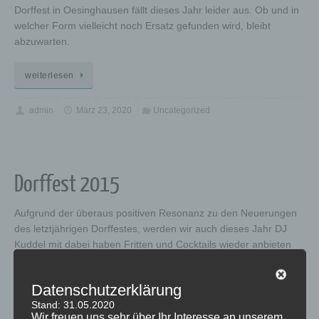
Dorffest in Oesinghausen fällt dieses Jahr leider aus. Ob und in
welcher Form vielleicht noch Ersatz gefunden wird, bleibt
abzuwarten.
weiterlesen
admin
März 23, 2020
Uncategorized
Dorffest 2015
Aufgrund der überaus positiven Resonanz zu den Neuerungen
des letztjährigen Dorffestes, werden wir auch dieses Jahr DJ
Kuddel mit dabei haben Fritten und Cocktails wieder anbieten
das Mensch Ärgere Dich Nicht-Tunier ab 17:00 Uhr leiten.
musikalische Glanzleistungen mit dem MGV Oesinghausen und
Datenschutzerklärung
befreundeten Musikvereinen zum Besten geben Ablauf:
Stand: 31.05.2020
Voranmeldung für das Mensch…
Wir freuen uns sehr über Ihr Interesse an unserem