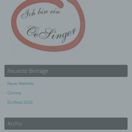
e) Profiling
Profiling ist jede Art der automatisierten Verarbeitung
personenbezogener Daten, die darin besteht, dass diese
personenbezogenen Daten verwendet werden, um
bestimmte persönliche Aspekte, die sich auf eine
natürliche Person beziehen, zu bewerten, insbesondere,
um Aspekte bezüglich Arbeitsleistung, wirtschaftlicher
Lage, Gesundheit, persönlicher Vorlieben, Interessen,
Zuverlässigkeit, Verhalten, Aufenthaltsort oder
Ortswechsel dieser natürlichen Person zu analysieren
oder vorherzusagen.
Neueste Beiträge
f) Pseudonymisierung
Neue Website…
Pseudonymisierung ist die Verarbeitung
Corona
personenbezogener Daten in einer Weise, auf welche
die personenbezogenen Daten ohne Hinzuziehung
Dorffest 2015
zusätzlicher Informationen nicht mehr einer spezifischen
betroffenen Person zugeordnet werden können, sofern
diese zusätzlichen Informationen gesondert aufbewahrt
werden und technischen und organisatorischen
Maßnahmen unterliegen, die gewährleisten, dass die
Archiv
personenbezogenen Daten nicht einer identifizierten
oder identifizierbaren natürlichen Person zugewiesen