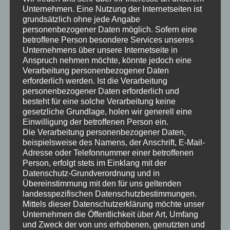
Unternehmen. Eine Nutzung der Internetseiten ist
weiterlesen
grundsätzlich ohne jede Angabe
personenbezogener Daten möglich. Sofern eine
betroffene Person besondere Services unseres
admin
Mai 2, 2015
Uncategorized
Dorffest
Unternehmens über unsere Internetseite in
Anspruch nehmen möchte, könnte jedoch eine
Verarbeitung personenbezogener Daten
erforderlich werden. Ist die Verarbeitung
Frühjahrsfest 2015
personenbezogener Daten erforderlich und
besteht für eine solche Verarbeitung keine
gesetzliche Grundlage, holen wir generell eine
„Beim Frühjahrskonzert des Frauenchores Strombach am
Einwilligung der betroffenen Person ein.
vergangen Sonntag erlebten die Zuhörer in der Aula des
Die Verarbeitung personenbezogener Daten,
Städtischen Lindengymnasiums Gummersbach eine bunte
beispielsweise des Namens, der Anschrift, E-Mail-
Mischung aus altbekannten Schlagern bis hin zu moderner
Adresse oder Telefonnummer einer betroffenen
Popmusik. Gemeinsam mit den beiden Gastchören, dem
Person, erfolgt stets im Einklang mit der
Männergesangsverein Oesinghausen und dem Heart-Chor aus
Datenschutz-Grundverordnung und in
Hunstig – alle Chöre und der Leitung von Marco…
Übereinstimmung mit den für uns geltenden
landesspezifischen Datenschutzbestimmungen.
Mittels dieser Datenschutzerklärung möchte unser
weiterlesen
Unternehmen die Öffentlichkeit über Art, Umfang
und Zweck der von uns erhobenen, genutzten und