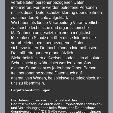
admin
März 8, 2015
Uncategorized
verarbeiteten personenbezogenen Daten
informieren. Ferner werden betroffene Personen
mittels dieser Datenschutzerklärung über die ihnen
zustehenden Rechte aufgeklärt.
Wir haben als für die Verarbeitung Verantwortlicher
Dorffest 2014
zahlreiche technische und organisatorische
Maßnahmen umgesetzt, um einen möglichst
lückenlosen Schutz der über diese Internetseite
Neues beim Dorffest in Oesinghausen Sein traditionelles
verarbeiteten personenbezogenen Daten
Dorffest veranstaltet der MGV Oesinghausen am 12. und 13.
sicherzustellen. Dennoch können Internetbasierte
Juli mit einigen Neuerungen. Die zweite Dorffestmeisterschaft im
Datenübertragungen grundsätzlich
„Mensch ärgere dich nicht“ eröffnet das Fest am Samstag den
Sicherheitslücken aufweisen, sodass ein absoluter
12. Juli um 18 Uhr. Hierzu sind Voranmeldung bei Rolf Loose
Schutz nicht gewährleistet werden kann. Aus
Tel. 02261/72449 oder per Mail…
diesem Grund steht es jeder betroffenen Person
frei, personenbezogene Daten auch auf
weiterlesen
alternativen Wegen, beispielsweise telefonisch, an
uns zu übermitteln.
admin
Juli 7, 2014
Uncategorized
Dorffest
Begriffsbestimmungen
Die Datenschutzerklärung beruht auf den
Begrifflichkeiten, die durch den Europäischen Richtlinien-
und Verordnungsgeber beim Erlass der Datenschutz-
Grundverordnung (DS-GVO) verwendet wurden. Unsere